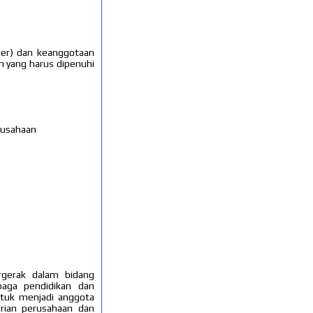
ber) dan keanggotaan
n yang harus dipenuhi
rusahaan
rgerak dalam bidang
mbaga pendidikan dan
untuk menjadi anggota
irian perusahaan dan