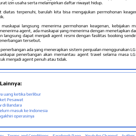
rat izin usaha serta melampirkan daftar riwayat hidup.
t diatas terpenuhi, barulah kita bisa mengajukan permohonan keag
k.
maskapai langsung menerima permohonan keagenan, kebijakan m
menerima agent, ada maskapai yang menerima dengan menetapkan dan
an langsung dapat menjadi agent resmi dengan fasilitas booking sendiri
enerbangan tersebut.
 penerbangan ada yang menerapkan sistem penjualan menggunakan LG (
maskapai penerbangan akan memantau agent travel selama masa LG 
k menjadi agent penuh atau tidak.
 Lainnya:
 uang ketika berlibur
iket Pesawat
 di Bandara
ebelum masuk ke Indonesia
gakhiri operasinya
cy
Terms and Conditions
Facebook Page
Youtube Channel
Author