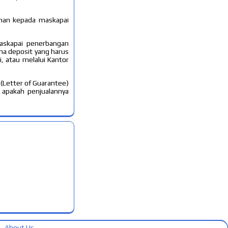
enan kepada maskapai
askapai penerbangan
a deposit yang harus
, atau melalui Kantor
Letter of Guarantee)
apakah penjualannya
About Us