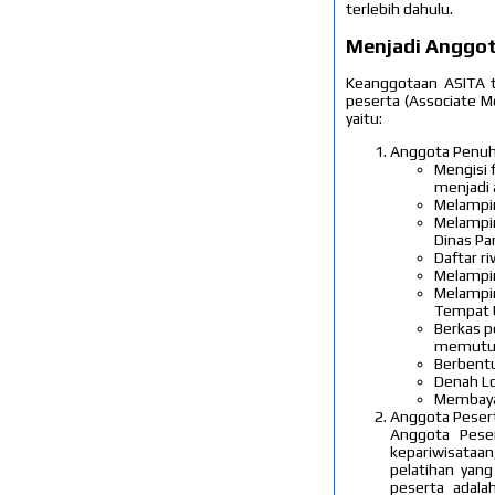
terlebih dahulu.
Menjadi Anggo
Keanggotaan ASITA t
peserta (Associate M
yaitu:
Anggota Penuh 
Mengisi 
menjadi
Melampir
Melampir
Dinas Pa
Daftar r
Melampir
Melampir
Tempat 
Berkas p
memutusk
Berbentu
Denah Lo
Membayar
Anggota Pesert
Anggota Peser
kepariwisataa
pelatihan yang
peserta adala