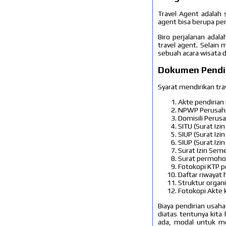
Travel Agent adalah s
agent bisa berupa pen
Biro perjalanan adal
travel agent. Selain
sebuah acara wisata d
Dokumen Pendiri
Syarat mendirikan tra
Akte pendirian
NPWP Perusaha
Domisili Perus
SITU (Surat Iz
SIUP (Surat Iz
SIUP (Surat Izi
Surat Izin Sem
Surat permohon
Fotokopi KTP 
Daftar riwayat
Struktur organ
Fotokopi Akte 
Biaya pendirian usaha
diatas tentunya kita
ada, modal untuk me