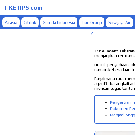
TIKETIPS.com
Airasia
Citilink
Garuda Indonesia
Lion Group
Sriwijaya Air
Travel agent sekaran
menjanjikan terutama 
Untuk penyediaan ti
namun keberadaan tr
Bagaimana cara membu
agent?, barangkali 
mencari tugas tentang 
Pengertian Tr
Dokumen Pend
Menjadi Angg