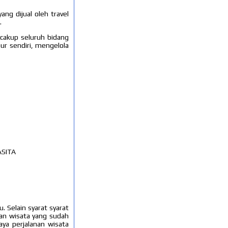
ang dijual oleh travel
.
ncakup seluruh bidang
ur sendiri, mengelola
ASITA
. Selain syarat syarat
nan wisata yang sudah
ya perjalanan wisata