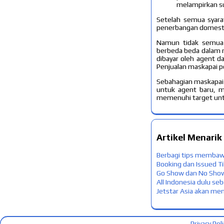
melampirkan su
Setelah semua syara
penerbangan domesti
Namun tidak semua 
berbeda beda dalam 
dibayar oleh agent d
Penjualan maskapai p
Sebahagian maskapai
untuk agent baru, 
memenuhi target untu
Artikel Menarik
Berbagi tips membawa
Booking dan Issued T
Go Show dan No Show
All Indonesia dulu s
Jetstar Asia akan men
Privacy Poli