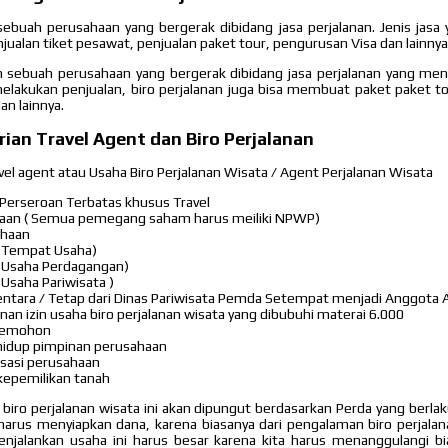
ebuah perusahaan yang bergerak dibidang jasa perjalanan. Jenis jasa y
jualan tiket pesawat, penjualan paket tour, pengurusan Visa dan lainnya
ah sebuah perusahaan yang bergerak dibidang jasa perjalanan yang me
 melakukan penjualan, biro perjalanan juga bisa membuat paket paket to
an lainnya.
an Travel Agent dan Biro Perjalanan
vel agent atau Usaha Biro Perjalanan Wisata / Agent Perjalanan Wisata
 Perseroan Terbatas khusus Travel
an ( Semua pemegang saham harus meiliki NPWP)
ahaan
in Tempat Usaha)
in Usaha Perdagangan)
n Usaha Pariwisata )
entara / Tetap dari Dinas Pariwisata Pemda Setempat menjadi Anggota 
an izin usaha biro perjalanan wisata yang dibubuhi materai 6.000
pemohon
 hidup pimpinan perusahaan
isasi perusahaan
kepemilikan tanah
 biro perjalanan wisata ini akan dipungut berdasarkan Perda yang berlaku
 harus menyiapkan dana, karena biasanya dari pengalaman biro perjala
njalankan usaha ini harus besar karena kita harus menanggulangi bia