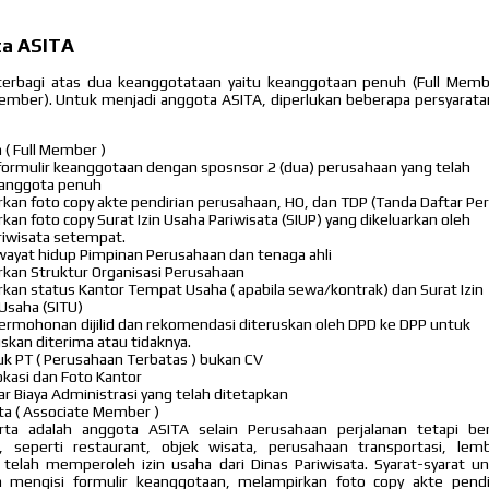
ta ASITA
erbagi atas dua keanggotataan yaitu keanggotaan penuh (Full Mem
ember). Untuk menjadi anggota ASITA, diperlukan beberapa persyarata
( Full Member )
formulir keanggotaan dengan sposnsor 2 (dua) perusahaan yang telah
 anggota penuh
kan foto copy akte pendirian perusahaan, HO, dan TDP (Tanda Daftar Pe
kan foto copy Surat Izin Usaha Pariwisata (SIUP) yang dikeluarkan oleh
riwisata setempat.
iwayat hidup Pimpinan Perusahaan dan tenaga ahli
kan Struktur Organisasi Perusahaan
kan status Kantor Tempat Usaha ( apabila sewa/kontrak) dan Surat Izin
Usaha (SITU)
ermohonan dijilid dan rekomendasi diteruskan oleh DPD ke DPP untuk
an diterima atau tidaknya.
k PT ( Perusahaan Terbatas ) bukan CV
kasi dan Foto Kantor
 Biaya Administrasi yang telah ditetapkan
a ( Associate Member )
ta adalah anggota ASITA selain Perusahaan perjalanan tetapi be
n, seperti restaurant, objek wisata, perusahaan transportasi, le
 telah memperoleh izin usaha dari Dinas Pariwisata. Syarat-syarat 
h mengisi formulir keanggotaan, melampirkan foto copy akte pend