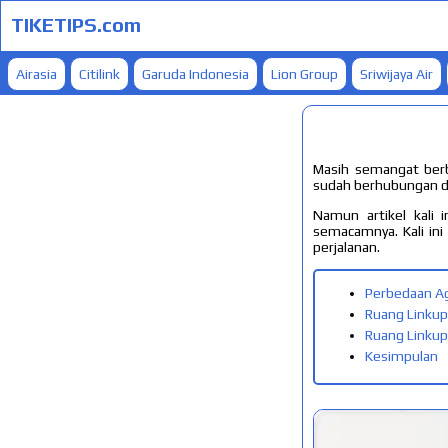
TIKETIPS.com
Airasia
Citilink
Garuda Indonesia
Lion Group
Sriwijaya Air
Masih semangat berb
sudah berhubungan de
Namun artikel kali
semacamnya. Kali in
perjalanan.
Perbedaan Ag
Ruang Linkup
Ruang Linkup 
Kesimpulan