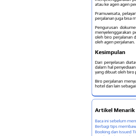
atau ke agen agen per
Pramuwisata, pelayana
perjalanan juga bisa
Pengurusan dokumen p
menyelenggarakan perj
oleh biro perjalanan 
oleh agen perjalanan.
Kesimpulan
Dari penjelasan diat
dalam hal penyediaan
yang dibuat oleh biro 
Biro perjalanan meny
hotel dan lain sebagai
Artikel Menarik
Baca ini sebelum me
Berbagi tips membawa
Booking dan Issued T