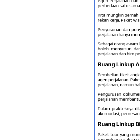
Agen Perjalanan dan
perbedaan satu sama 
Kita mungkin pernah 
rekan kerja. Paket wisa
Penyusunan dan penye
perjalanan hanya men
Sebagai orang awam ba
boleh menyusun dan
perjalanan dan biro p
Ruang Linkup A
Pembelian tiket angk
agen perjalanan. Pake
perjalanan, namun hal
Pengurusan dokumen p
perjalanan membantu 
Dalam prakteknya di
akomodasi, pemesanan
Ruang Linkup Bi
Paket tour yang mung
menyelenggarakan pak