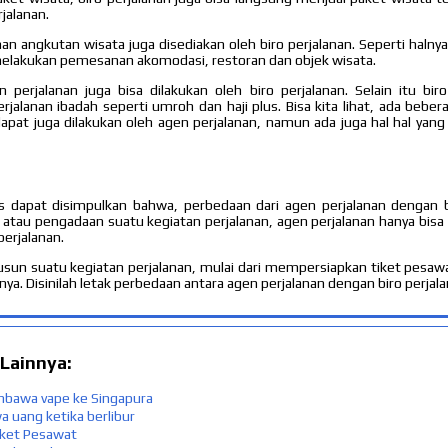
jalanan.
n angkutan wisata juga disediakan oleh biro perjalanan. Seperti halnya
 melakukan pemesanan akomodasi, restoran dan objek wisata.
erjalanan juga bisa dilakukan oleh biro perjalanan. Selain itu biro
alanan ibadah seperti umroh dan haji plus. Bisa kita lihat, ada beber
dapat juga dilakukan oleh agen perjalanan, namun ada juga hal hal yang
as dapat disimpulkan bahwa, perbedaan dari agen perjalanan dengan b
 atau pengadaan suatu kegiatan perjalanan, agen perjalanan hanya bisa 
perjalanan.
usun suatu kegiatan perjalanan, mulai dari mempersiapkan tiket pesaw
nya. Disinilah letak perbedaan antara agen perjalanan dengan biro perjalan
 Lainnya:
mbawa vape ke Singapura
 uang ketika berlibur
iket Pesawat