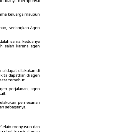
n keduanya mempunyai
rsama keluarga maupun
lanan, sedangkan Agen
 adalah sama, keduanya
h salah karena agen
al dapat dilakukan di
 kita dapatkan di agen
sata tersebut.
agen perjalanan, agen
ait.
 melakukan pemesanan
an sebagainya.
. Selain menyusun dan
tersebut ke wisatawan