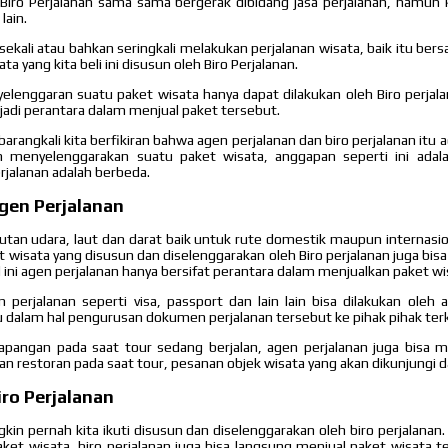
 Biro Perjalanan sama sama bergerak dibidang jasa perjalanan, namu
lain.
sekali atau bahkan seringkali melakukan perjalanan wisata, baik itu be
ta yang kita beli ini disusun oleh Biro Perjalanan.
lenggaran suatu paket wisata hanya dapat dilakukan oleh Biro perja
jadi perantara dalam menjual paket tersebut.
rangkali kita berfikiran bahwa agen perjalanan dan biro perjalanan itu
 menyelenggarakan suatu paket wisata, anggapan seperti ini adala
erjalanan adalah berbeda.
gen Perjalanan
utan udara, laut dan darat baik untuk rute domestik maupun internasion
t wisata yang disusun dan diselenggarakan oleh Biro perjalanan juga bisa
 ini agen perjalanan hanya bersifat perantara dalam menjualkan paket wi
erjalanan seperti visa, passport dan lain lain bisa dilakukan oleh 
dalam hal pengurusan dokumen perjalanan tersebut ke pihak pihak terk
lapangan pada saat tour sedang berjalan, agen perjalanan juga bisa
 restoran pada saat tour, pesanan objek wisata yang akan dikunjungi d
ro Perjalanan
kin pernah kita ikuti disusun dan diselenggarakan oleh biro perjalanan
et wisata, biro perjalanan juga bisa langsung menjual paket wisata 