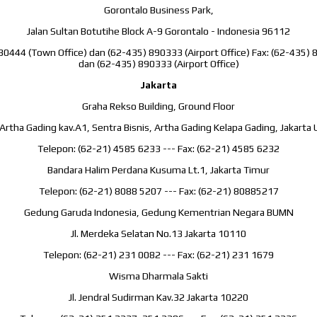
Gorontalo Business Park,
Jalan Sultan Botutihe Block A-9 Gorontalo - Indonesia 96112
30444 (Town Office) dan (62-435) 890333 (Airport Office) Fax: (62-435) 
dan (62-435) 890333 (Airport Office)
Jakarta
Graha Rekso Building, Ground Floor
r Artha Gading kav.A1, Sentra Bisnis, Artha Gading Kelapa Gading, Jakarta
Telepon: (62-21) 4585 6233 --- Fax: (62-21) 4585 6232
Bandara Halim Perdana Kusuma Lt.1, Jakarta Timur
Telepon: (62-21) 8088 5207 --- Fax: (62-21) 80885217
Gedung Garuda Indonesia, Gedung Kementrian Negara BUMN
Jl. Merdeka Selatan No.13 Jakarta 10110
Telepon: (62-21) 231 0082 --- Fax: (62-21) 231 1679
Wisma Dharmala Sakti
Jl. Jendral Sudirman Kav.32 Jakarta 10220