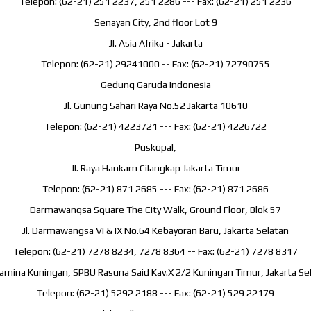
Telepon: (62-21) 251 2237, 251 2286 --- Fax: (62-21) 251 2236
Senayan City, 2nd floor Lot 9
Jl. Asia Afrika - Jakarta
Telepon: (62-21) 29241000 -- Fax: (62-21) 72790755
Gedung Garuda Indonesia
Jl. Gunung Sahari Raya No.52 Jakarta 10610
Telepon: (62-21) 4223721 --- Fax: (62-21) 4226722
Puskopal,
Jl. Raya Hankam Cilangkap Jakarta Timur
Telepon: (62-21) 871 2685 --- Fax: (62-21) 871 2686
Darmawangsa Square The City Walk, Ground Floor, Blok 57
Jl. Darmawangsa VI & IX No.64 Kebayoran Baru, Jakarta Selatan
Telepon: (62-21) 7278 8234, 7278 8364 -- Fax: (62-21) 7278 8317
amina Kuningan, SPBU Rasuna Said Kav.X 2/2 Kuningan Timur, Jakarta Se
Telepon: (62-21) 5292 2188 --- Fax: (62-21) 529 22179