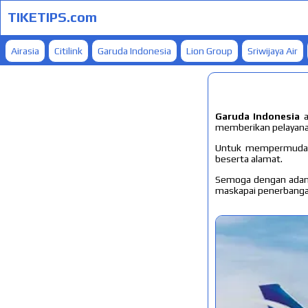
TIKETIPS.com
Airasia
Citilink
Garuda Indonesia
Lion Group
Sriwijaya Air
Garuda Indonesia
a
memberikan pelayanan
Untuk mempermudah
beserta alamat.
Semoga dengan adany
maskapai penerbanga